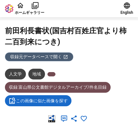
本文に飛ぶ
ホーム
ギャラリー
English
前田利長書状(国吉村百姓庄官より柿
二百到来につき)
収録元データベースで開く
人文学
地域
収録:富山県公文書館デジタルアーカイブ/件名目録
この画像に似た画像を探す