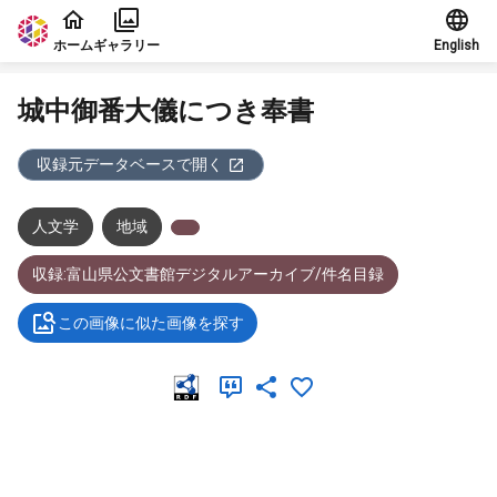
本文に飛ぶ
ホーム
ギャラリー
English
城中御番大儀につき奉書
収録元データベースで開く
人文学
地域
収録:富山県公文書館デジタルアーカイブ/件名目録
この画像に似た画像を探す
メタデータ