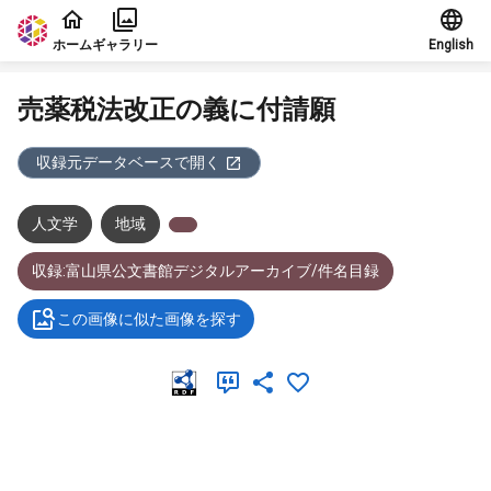
本文に飛ぶ
ホーム
ギャラリー
English
売薬税法改正の義に付請願
収録元データベースで開く
人文学
地域
収録:富山県公文書館デジタルアーカイブ/件名目録
この画像に似た画像を探す
メタデータ