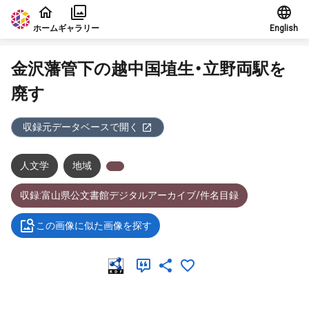
本文に飛ぶ
ホーム
ギャラリー
English
金沢藩管下の越中国埴生・立野両駅を
廃す
収録元データベースで開く
人文学
地域
収録:富山県公文書館デジタルアーカイブ/件名目録
この画像に似た画像を探す