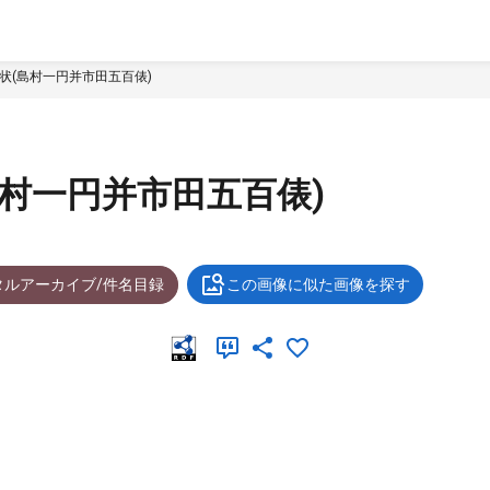
状(島村一円并市田五百俵)
島村一円并市田五百俵)
タルアーカイブ/件名目録
この画像に似た画像を探す