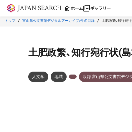
本文に飛ぶ
ホーム
ギャラリー
トップ
富山県公文書館デジタルアーカイブ/件名目録
土肥政繁、知行宛行
土肥政繁、知行宛行状(
人文学
地域
収録:富山県公文書館デジ
メタデータ