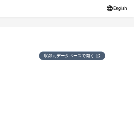
English
収録元データベースで開く