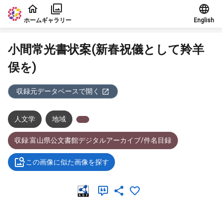
本文に飛ぶ
ホーム
ギャラリー
English
小間常光書状案(新春祝儀として羚羊
俣を)
収録元データベースで開く
人文学
地域
収録:富山県公文書館デジタルアーカイブ/件名目録
この画像に似た画像を探す