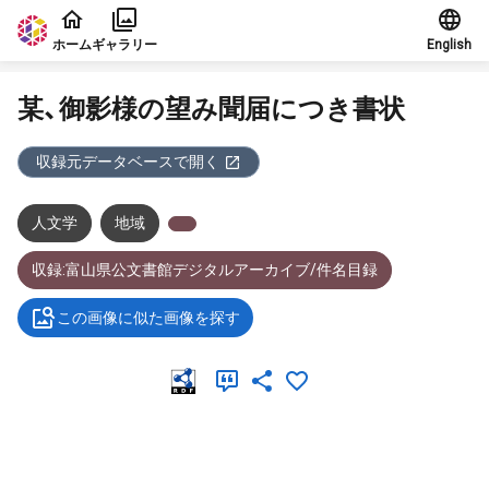
本文に飛ぶ
ホーム
ギャラリー
English
某、御影様の望み聞届につき書状
収録元データベースで開く
人文学
地域
収録:富山県公文書館デジタルアーカイブ/件名目録
この画像に似た画像を探す
メタデータ