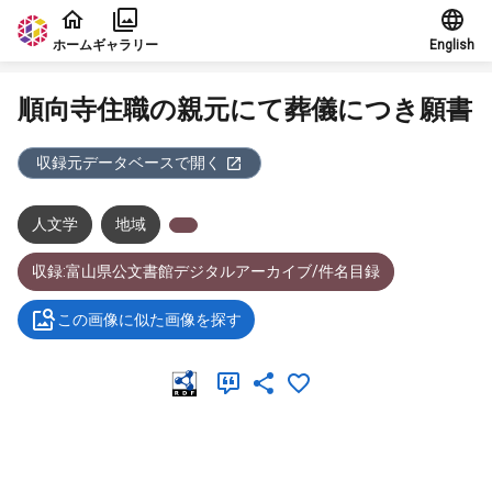
本文に飛ぶ
ホーム
ギャラリー
English
順向寺住職の親元にて葬儀につき願書
収録元データベースで開く
人文学
地域
収録:富山県公文書館デジタルアーカイブ/件名目録
この画像に似た画像を探す
メタデータ