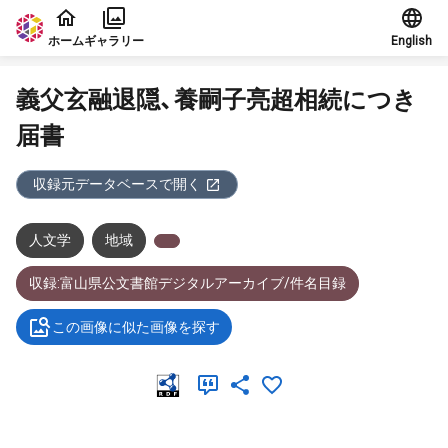
本文に飛ぶ
ホーム
ギャラリー
English
義父玄融退隠、養嗣子亮超相続につき
届書
収録元データベースで開く
人文学
地域
収録:富山県公文書館デジタルアーカイブ/件名目録
この画像に似た画像を探す