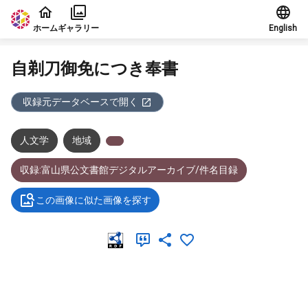
本文に飛ぶ
ホーム
ギャラリー
English
自剃刀御免につき奉書
収録元データベースで開く
人文学
地域
収録:富山県公文書館デジタルアーカイブ/件名目録
この画像に似た画像を探す
メタデータ