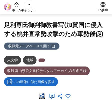
本文に飛ぶ
ホーム
ギャラリー
English
足利尊氏御判御教書写(加賀国に侵入
する桃井直常勢攻撃のため軍勢催促)
収録元データベースで開く
人文学
地域
収録:富山県公文書館デジタルアーカイブ/件名目録
この画像に似た画像を探す