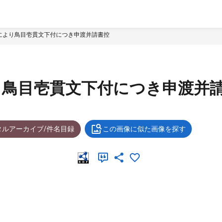
により鳥目壱貫文下付につき申渡并請書控
り鳥目壱貫文下付につき申渡并
タルアーカイブ/件名目録
この画像に似た画像を探す