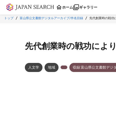
本文に飛ぶ
ホーム
ギャラリー
トップ
富山県公文書館デジタルアーカイブ/件名目録
先代創業時の戦功
先代創業時の戦功によ
人文学
地域
収録:富山県公文書館デジ
メタデータ