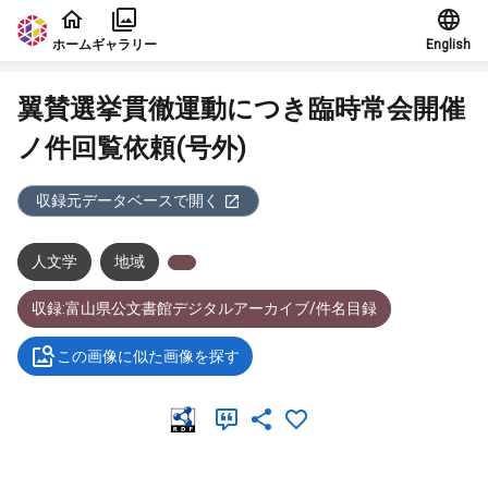
本文に飛ぶ
ホーム
ギャラリー
English
翼賛選挙貫徹運動につき臨時常会開催
ノ件回覧依頼(号外)
収録元データベースで開く
人文学
地域
収録:富山県公文書館デジタルアーカイブ/件名目録
この画像に似た画像を探す