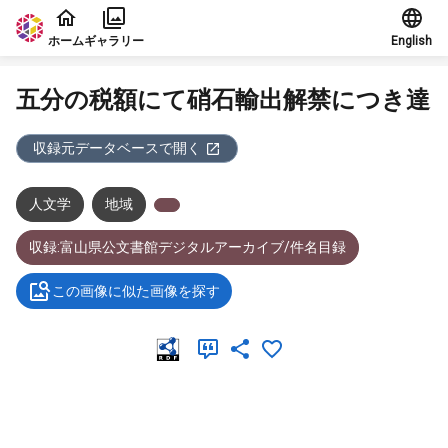
本文に飛ぶ
ホーム
ギャラリー
English
五分の税額にて硝石輸出解禁につき達
収録元データベースで開く
人文学
地域
収録:富山県公文書館デジタルアーカイブ/件名目録
この画像に似た画像を探す
メタデータ