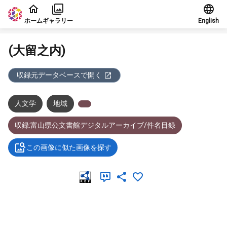
本文に飛ぶ
ホーム
ギャラリー
English
(大留之内)
収録元データベースで開く
人文学
地域
収録:富山県公文書館デジタルアーカイブ/件名目録
この画像に似た画像を探す
メタデータ