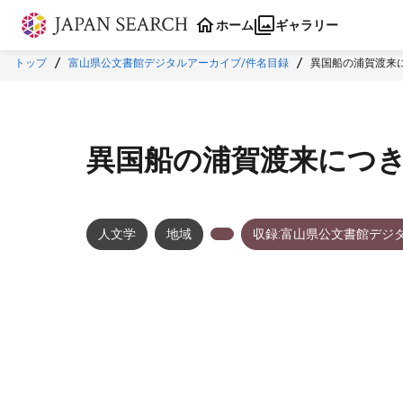
本文に飛ぶ
ホーム
ギャラリー
トップ
富山県公文書館デジタルアーカイブ/件名目録
異国船の浦賀渡来
異国船の浦賀渡来につ
人文学
地域
収録:富山県公文書館デジ
メタデータ