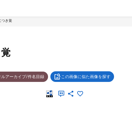
につき覚
き覚
タルアーカイブ/件名目録
この画像に似た画像を探す