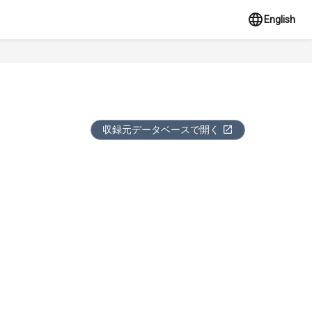
English
収録元データベースで開く