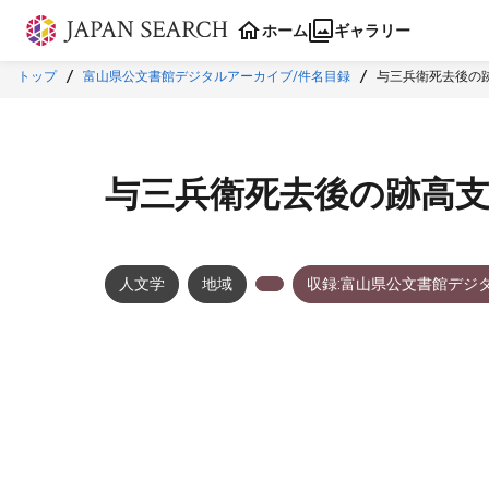
本文に飛ぶ
ホーム
ギャラリー
トップ
富山県公文書館デジタルアーカイブ/件名目録
与三兵衛死去後の
与三兵衛死去後の跡高
人文学
地域
収録:富山県公文書館デジ
メタデータ