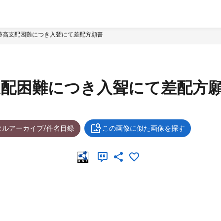
跡高支配困難につき入聟にて差配方願書
支配困難につき入聟にて差配方
タルアーカイブ/件名目録
この画像に似た画像を探す