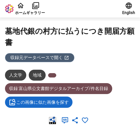
本文に飛ぶ
ホーム
ギャラリー
English
墓地代銀の村方に払うにつき開届方願
書
収録元データベースで開く
人文学
地域
収録:富山県公文書館デジタルアーカイブ/件名目録
この画像に似た画像を探す