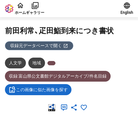
本文に飛ぶ
ホーム
ギャラリー
English
前田利常、疋田鮨到来につき書状
収録元データベースで開く
人文学
地域
収録:富山県公文書館デジタルアーカイブ/件名目録
この画像に似た画像を探す
メタデータ