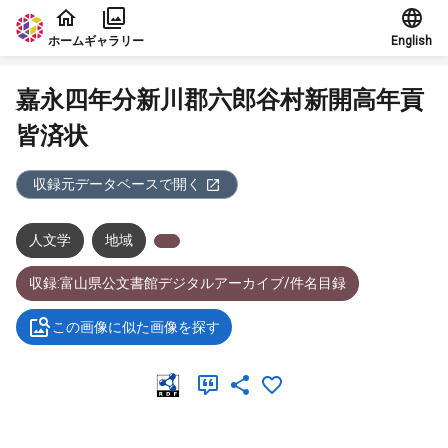
本文に飛ぶ
ホーム
ギャラリー
English
嘉永四年分新川郡六郎谷村新開高年貢
皆済状
収録元データベースで開く
人文学
地域
収録:富山県公文書館デジタルアーカイブ/件名目録
この画像に似た画像を探す