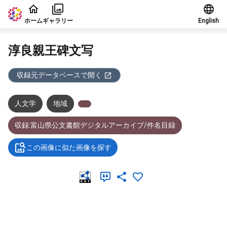
本文に飛ぶ
ホーム
ギャラリー
English
淳良親王碑文写
収録元データベースで開く
人文学
地域
収録:富山県公文書館デジタルアーカイブ/件名目録
この画像に似た画像を探す
メタデータ