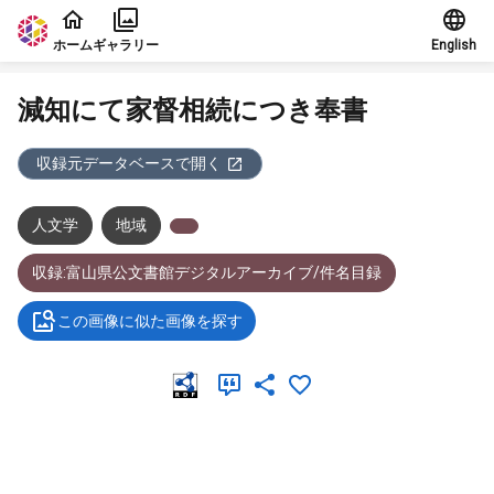
本文に飛ぶ
ホーム
ギャラリー
English
減知にて家督相続につき奉書
収録元データベースで開く
人文学
地域
収録:富山県公文書館デジタルアーカイブ/件名目録
この画像に似た画像を探す
メタデータ