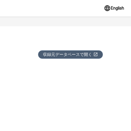
English
収録元データベースで開く