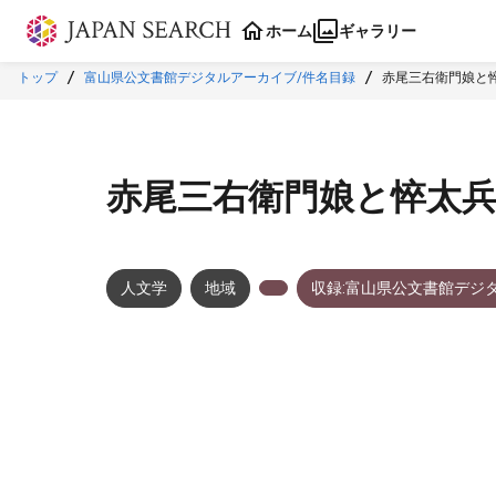
本文に飛ぶ
ホーム
ギャラリー
トップ
富山県公文書館デジタルアーカイブ/件名目録
赤尾三右衛門娘と
赤尾三右衛門娘と悴太
人文学
地域
収録:富山県公文書館デジ
メタデータ