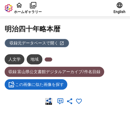
本文に飛ぶ
ホーム
ギャラリー
English
明治四十年略本暦
収録元データベースで開く
人文学
地域
収録:富山県公文書館デジタルアーカイブ/件名目録
この画像に似た画像を探す
メタデータ