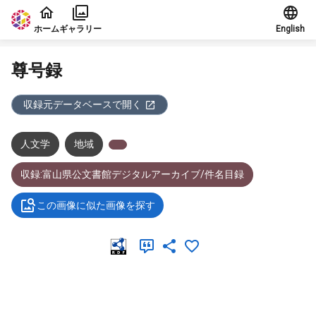
本文に飛ぶ
ホーム
ギャラリー
English
尊号録
収録元データベースで開く
人文学
地域
収録:富山県公文書館デジタルアーカイブ/件名目録
この画像に似た画像を探す
メタデータ