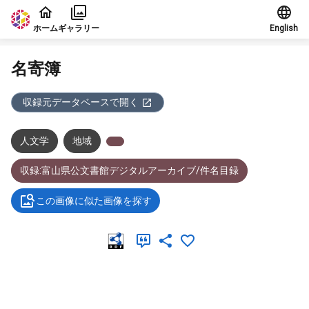
本文に飛ぶ
ホーム
ギャラリー
English
名寄簿
収録元データベースで開く
人文学
地域
収録:富山県公文書館デジタルアーカイブ/件名目録
この画像に似た画像を探す
メタデータ