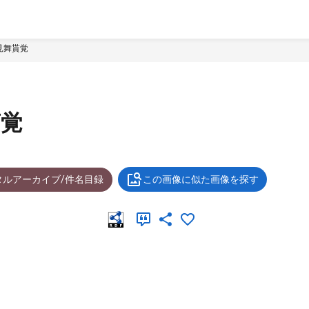
見舞貰覚
貰覚
タルアーカイブ/件名目録
この画像に似た画像を探す