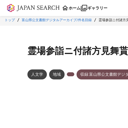
本文に飛ぶ
ホーム
ギャラリー
トップ
富山県公文書館デジタルアーカイブ/件名目録
霊場参詣ニ付諸方
霊場参詣ニ付諸方見舞
人文学
地域
収録:富山県公文書館デジ
メタデータ