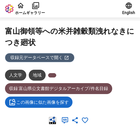
本文に飛ぶ
ホーム
ギャラリー
English
富山御領等への米并雑穀類洩れなきに
つき廻状
収録元データベースで開く
人文学
地域
収録:富山県公文書館デジタルアーカイブ/件名目録
この画像に似た画像を探す