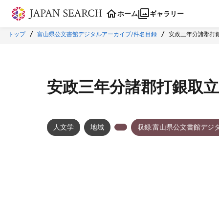
本文に飛ぶ
ホーム
ギャラリー
トップ
富山県公文書館デジタルアーカイブ/件名目録
安政三年分諸郡打
安政三年分諸郡打銀取
人文学
地域
収録:富山県公文書館デジ
メタデータ