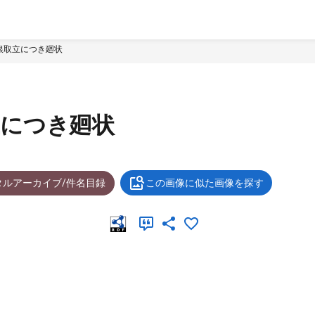
銀取立につき廻状
立につき廻状
タルアーカイブ/件名目録
この画像に似た画像を探す