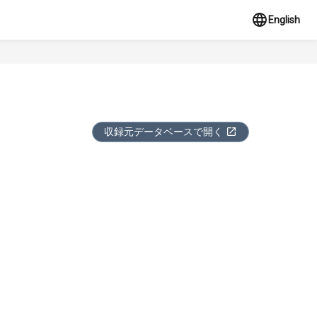
English
収録元データベースで開く