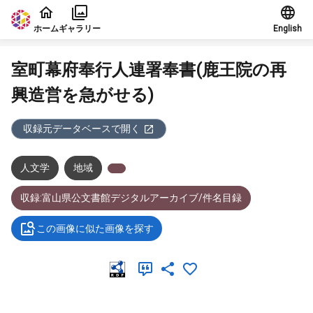
本文に飛ぶ
ホーム
ギャラリー
English
室町幕府奉行人連署奉書(鹿王院の再
興造営を急がせる)
収録元データベースで開く
人文学
地域
収録:富山県公文書館デジタルアーカイブ/件名目録
この画像に似た画像を探す