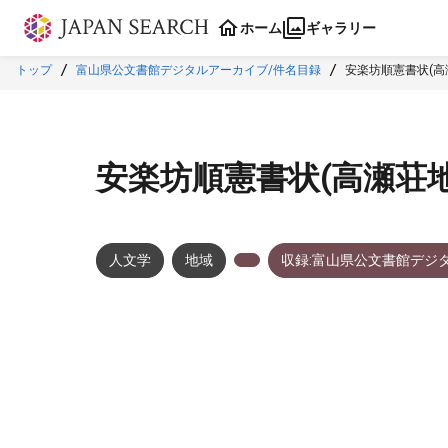
本文に飛ぶ
ホーム
ギャラリー
トップ
富山県公文書館デジタルアーカイブ/件名目録
安楽坊順憲書状(高
安楽坊順憲書状(高瀬荘
人文学
地域
収録:富山県公文書館デジ
メタデータ