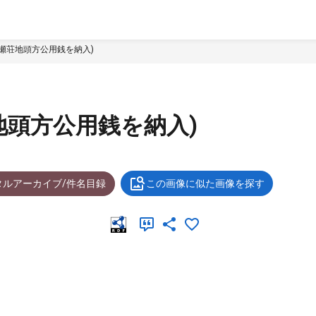
瀬荘地頭方公用銭を納入)
地頭方公用銭を納入)
タルアーカイブ/件名目録
この画像に似た画像を探す