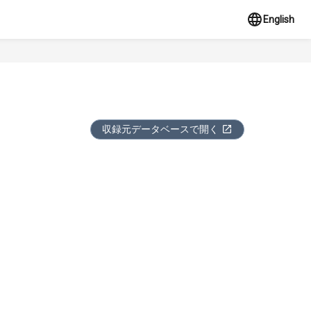
English
収録元データベースで開く