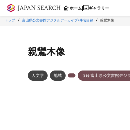
本文に飛ぶ
ホーム
ギャラリー
トップ
富山県公文書館デジタルアーカイブ/件名目録
親鸞木像
親鸞木像
人文学
地域
収録:富山県公文書館デジ
メタデータ