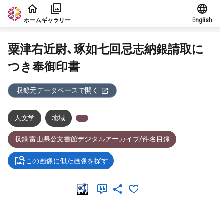
本文に飛ぶ
ホーム
ギャラリー
English
粟津右近尉、琢如七回忌志納銀請取に
つき奉御印書
収録元データベースで開く
人文学
地域
収録:富山県公文書館デジタルアーカイブ/件名目録
この画像に似た画像を探す