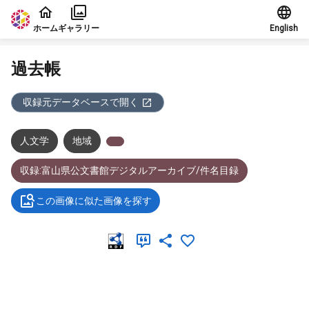
本文に飛ぶ
ホーム
ギャラリー
English
過去帳
収録元データベースで開く
人文学
地域
収録:富山県公文書館デジタルアーカイブ/件名目録
この画像に似た画像を探す
メタデータ