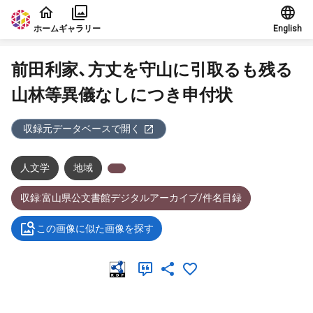
本文に飛ぶ
ホーム
ギャラリー
English
前田利家、方丈を守山に引取るも残る
山林等異儀なしにつき申付状
収録元データベースで開く
人文学
地域
収録:富山県公文書館デジタルアーカイブ/件名目録
この画像に似た画像を探す