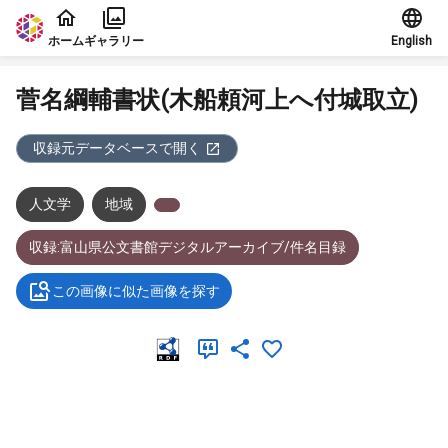
本文に飛ぶ
ホーム
ギャラリー
English
菅名綱輔書状(木船頼河上へ付城取立)
収録元データベースで開く
人文学
地域
収録:富山県公文書館デジタルアーカイブ/件名目録
この画像に似た画像を探す
メタデータ