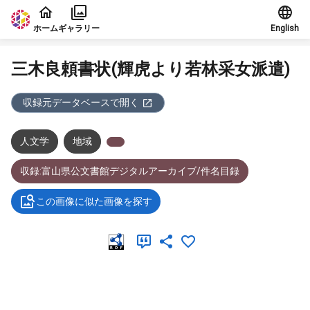
本文に飛ぶ
ホーム
ギャラリー
English
三木良頼書状(輝虎より若林采女派遣)
収録元データベースで開く
人文学
地域
収録:富山県公文書館デジタルアーカイブ/件名目録
この画像に似た画像を探す
メタデータ