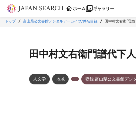
本文に飛ぶ
ホーム
ギャラリー
トップ
富山県公文書館デジタルアーカイブ/件名目録
田中村文右衛門譜
田中村文右衛門譜代下
人文学
地域
収録:富山県公文書館デジ
メタデータ