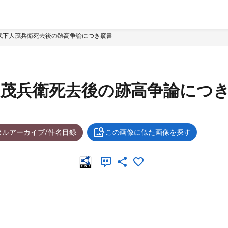
代下人茂兵衛死去後の跡高争論につき窺書
人茂兵衛死去後の跡高争論につ
タルアーカイブ/件名目録
この画像に似た画像を探す