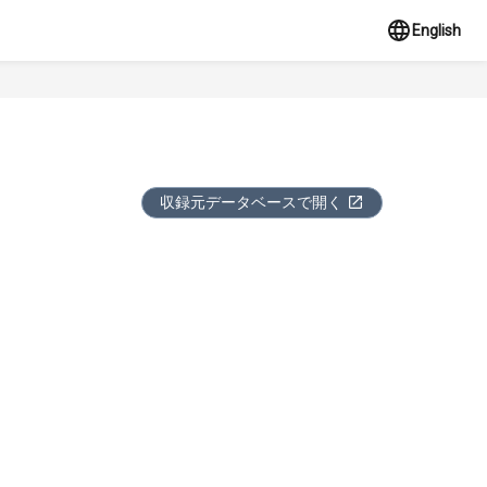
English
収録元データベースで開く