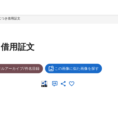
につき借用証文
き借用証文
タルアーカイブ/件名目録
この画像に似た画像を探す