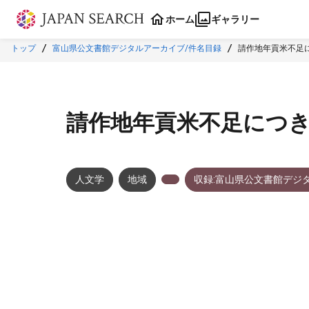
本文に飛ぶ
ホーム
ギャラリー
トップ
富山県公文書館デジタルアーカイブ/件名目録
請作地年貢米不足
請作地年貢米不足につ
人文学
地域
収録:富山県公文書館デジ
メタデータ