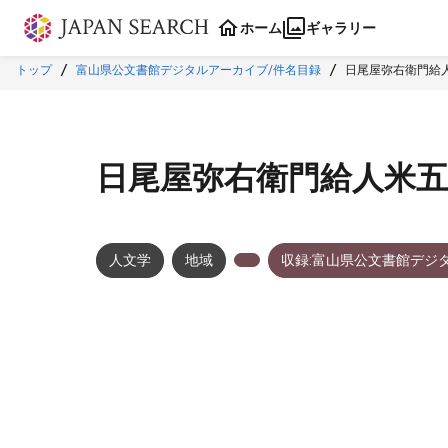
本文に飛ぶ
ホーム
ギャラリー
トップ
富山県公文書館デジタルアーカイブ/件名目録
日尾屋弥右衛門給
日尾屋弥右衛門給人米五
人文学
地域
収録:富山県公文書館デジ
メタデータ