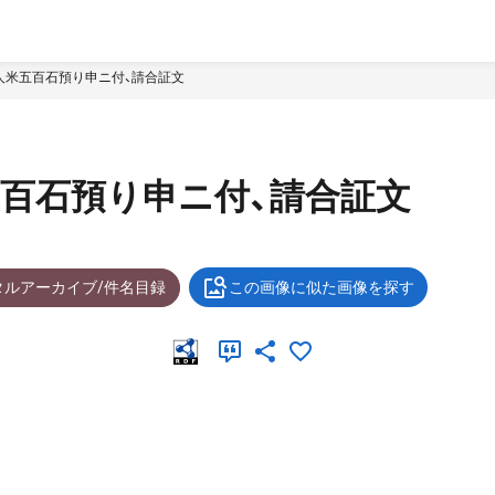
人米五百石預り申ニ付、請合証文
百石預り申ニ付、請合証文
タルアーカイブ/件名目録
この画像に似た画像を探す