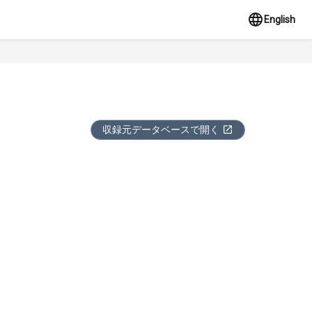
English
収録元データベースで開く