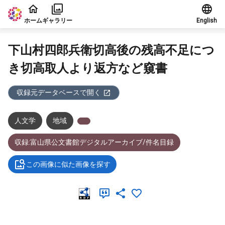
本文に飛ぶ
ホーム
ギャラリー
English
下山村四郎兵衛切高後の残高不足につ
き切高取人より返方など窺書
収録元データベースで開く
人文学
地域
収録:富山県公文書館デジタルアーカイブ/件名目録
この画像に似た画像を探す