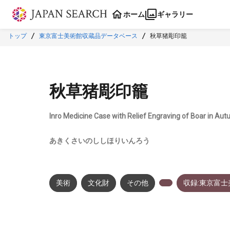
本文に飛ぶ
ホーム
ギャラリー
トップ
東京富士美術館収蔵品データベース
秋草猪彫印籠
秋草猪彫印籠
Inro Medicine Case with Relief Engraving of Boar in Au
あきくさいのししほりいんろう
美術
文化財
その他
収録:東京富