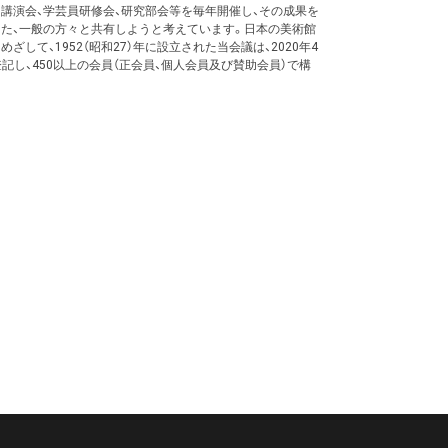
、講演会、学芸員研修会、研究部会等を毎年開催し、その成果を
また、一般の方々と共有しようと考えています。日本の美術館
して、1952（昭和27）年に設立された当会議は、2020年4
記し、450以上の会員（正会員、個人会員及び賛助会員）で構