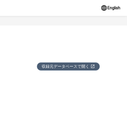
English
収録元データベースで開く