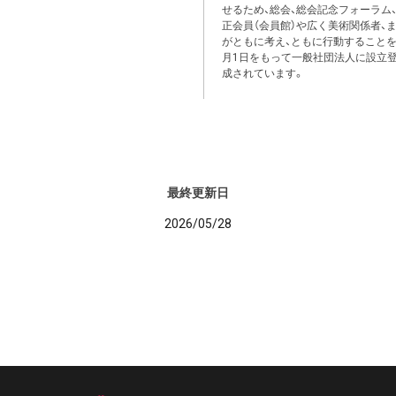
せるため、総会、総会記念フォーラム
正会員（会員館）や広く美術関係者、
がともに考え、ともに行動することをめざ
月1日をもって一般社団法人に設立登
成されています。
最終更新日
2026/05/28