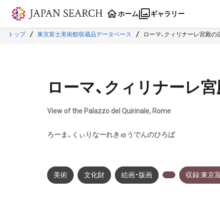
本文に飛ぶ
ホーム
ギャラリー
トップ
東京富士美術館収蔵品データベース
ローマ、クィリナーレ宮殿の
ローマ、クィリナーレ宮
View of the Palazzo del Quirinale, Rome
ろーま、くぃりなーれきゅうでんのひろば
美術
文化財
絵画・版画
収録:東京