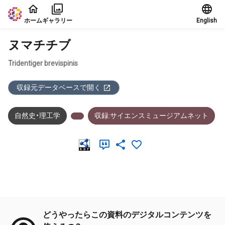
本文に飛ぶ
ホーム
ギャラリー
English
ヌマチチブ
Tridentiger brevispinis
収録元データベースで開く
自然史・理工学
収録:サイエンスミュージアムネット
メタデータ
どうやったらこの資料のデジタルコンテンツを