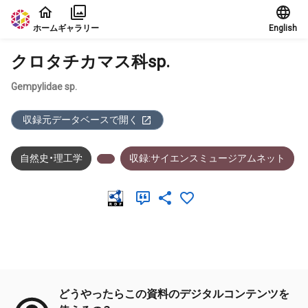
本文に飛ぶ
ホーム
ギャラリー
English
クロタチカマス科sp.
Gempylidae sp.
収録元データベースで開く
自然史・理工学
収録:サイエンスミュージアムネット
メタデータ
どうやったらこの資料のデジタルコンテンツを