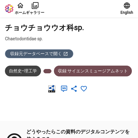
本文に飛ぶ
ホーム
ギャラリー
English
チョウチョウウオ科sp.
Chaetodontidae sp.
収録元データベースで開く
自然史・理工学
収録:サイエンスミュージアムネット
メタデータ
どうやったらこの資料のデジタルコンテンツを