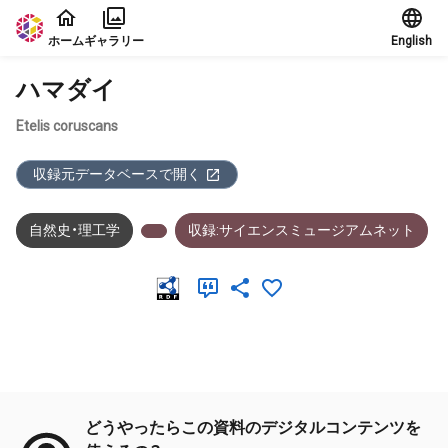
本文に飛ぶ
ホーム
ギャラリー
English
ハマダイ
Etelis coruscans
収録元データベースで開く
自然史・理工学
収録:サイエンスミュージアムネット
メタデータ
どうやったらこの資料のデジタルコンテンツを