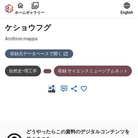
本文に飛ぶ
ホーム
ギャラリー
English
ケショウフグ
Arothron mappa
収録元データベースで開く
自然史・理工学
収録:サイエンスミュージアムネット
メタデータ
どうやったらこの資料のデジタルコンテンツを