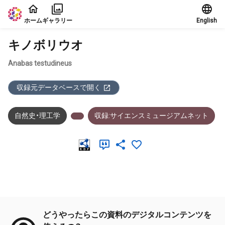
本文に飛ぶ
ホーム
ギャラリー
English
キノボリウオ
Anabas testudineus
収録元データベースで開く
自然史・理工学
収録:サイエンスミュージアムネット
メタデータ
どうやったらこの資料のデジタルコンテンツを