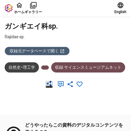
本文に飛ぶ
ホーム
ギャラリー
English
ガンギエイ科sp.
Rajidae sp.
収録元データベースで開く
自然史・理工学
収録:サイエンスミュージアムネット
メタデータ
どうやったらこの資料のデジタルコンテンツを